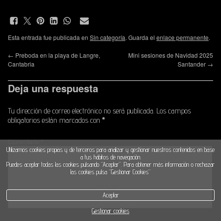
Esta entrada fue publicada en
Sin categoría
. Guarda el
enlace permanente
.
←
Preboda en la playa de Langre,
Mini sesiones de Navidad 2025
Cantabria
Santander
→
Deja una respuesta
Tu dirección de correo electrónico no será publicada.
Los campos
obligatorios están marcados con
*
Comentario
*
Utilizamos cookies propias y de terceros para analizar y gestionar nuestros contenidos en base
a tus hábitos de navegación.
Puedes aceptar todas las cookies pulsando “Aceptar”. Para obtener más información o rechazar
las cookies pulsa “Gestionar Cookies“
Aceptar
Gestionar cookies