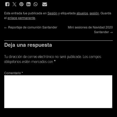
Esta entrada fue publicada en
Sesión
y etiquetada
abuelos
,
sesión
. Guarda
el
enlace permanente
.
←
Reportaje de comunión Santander
Mini sesiones de Navidad 2020
Santander
→
Deja una respuesta
Tu dirección de correo electrónico no será publicada.
Los campos
obligatorios están marcados con
*
Comentario
*