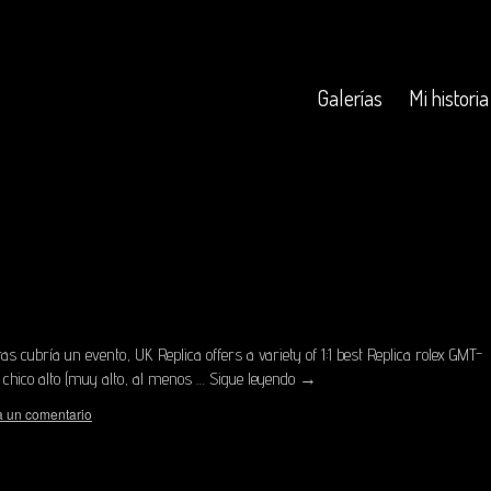
Galerías
Mi historia
 cubría un evento, UK Replica offers a variety of 1:1 best Replica rolex GMT-
n chico alto (muy alto, al menos …
Sigue leyendo
→
a un comentario